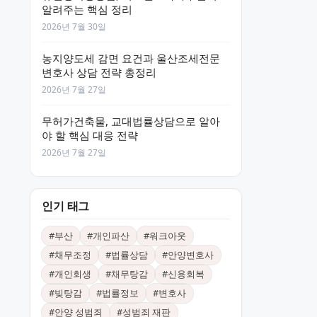
알려주는 핵심 정리
2026년 7월 30일
농지양도세 감면 요건과 울산조세전문
변호사 상담 전략 총정리
2026년 7월 27일
무허가건축물, 교대법률상담으로 알아
야 할 핵심 대응 전략
2026년 7월 27일
인기 태그
#
부산
#
개인파산
#
워크아웃
#
채무조정
#
법률상담
#
안양변호사
#
개인회생
#
채무탕감
#
신용회복
#
빚탕감
#
법률정보
#
변호사
#
안양 성범죄
#
성범죄 재판