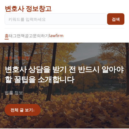
변호사 정보창고
검색
홈
태그
면책공고
문의하기
lawfirm
변호사 정보창고
변호사 상담을 받기 전 반드시 알아야
할 꿀팁을 소개합니다
법률 정보
전체 글 보기
↓