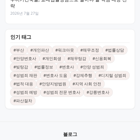
략
2026년 7월 27일
인기 태그
#
부산
#
개인파산
#
워크아웃
#
채무조정
#
법률상담
#
안양변호사
#
개인회생
#
채무탕감
#
신용회복
#
빚탕감
#
법률정보
#
변호사
#
안양 성범죄
#
성범죄 재판
#
변호사 도움
#
강제추행
#
디지털 성범죄
#
법적 대응
#
안양지방법원
#
지역 사회 안전
#
성범죄 예방
#
성범죄 전문 변호사
#
강릉변호사
#
파산절차
블로그