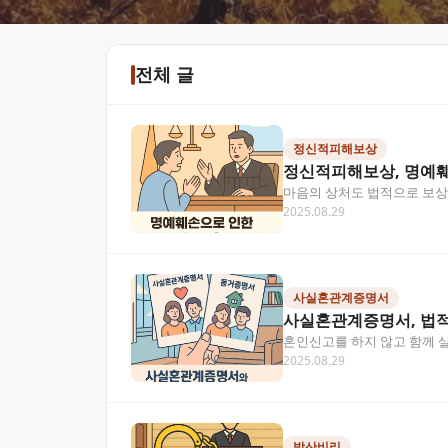
전체 글
정신적피해보상
정신적피해보상, 명예훼
마음의 상처도 법적으로 보상받
2025.08.29
로 큰 고통을 줄 수 있어요.
사실혼관계증명서
사실혼관계증명서, 법적
혼인신고를 하지 않고 함께 살
2025.08.29
가요? 사실혼 관계에서는 사
방산비리