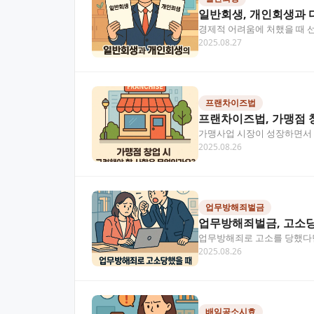
일반회생, 개인회생과 
경제적 어려움에 처했을 때 선
2025.08.27
개인회생과의 차이점을 중심
프랜차이즈법
프랜차이즈법, 가맹점 
가맹사업 시장이 성장하면서 
2025.08.26
이라면 알아두어야 할 법적 
업무방해죄벌금
업무방해죄벌금, 고소당
업무방해죄로 고소를 당했다면
2025.08.26
는 형법상 범죄로, 벌금부터
배임공소시효