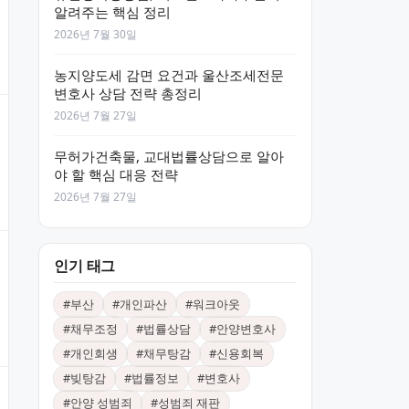
알려주는 핵심 정리
2026년 7월 30일
농지양도세 감면 요건과 울산조세전문
변호사 상담 전략 총정리
2026년 7월 27일
무허가건축물, 교대법률상담으로 알아
야 할 핵심 대응 전략
2026년 7월 27일
인기 태그
#
부산
#
개인파산
#
워크아웃
#
채무조정
#
법률상담
#
안양변호사
#
개인회생
#
채무탕감
#
신용회복
#
빚탕감
#
법률정보
#
변호사
#
안양 성범죄
#
성범죄 재판