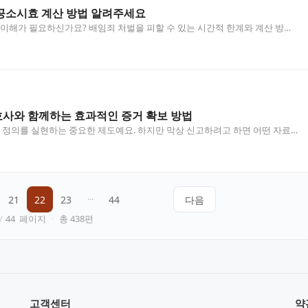
공소시효 계산 방법 알려주세요
이해가 필요하신가요? 배임죄 처벌을 피할 수 있는 시간적 한계와 계산 방법
 상세히 알아봅니다. 배임죄 공소시효 계산의 특수성과…
사와 함께하는 효과적인 증거 확보 방법
 정의를 실현하는 중요한 제도예요. 하지만 막상 신고하려고 하면 어떤 자료
아야 하는지 막막할 수 있어요. 특히 탈세 신고 시…
21
22
23
···
44
다음
/
44
페이지
·
총
438
편
고객센터
약