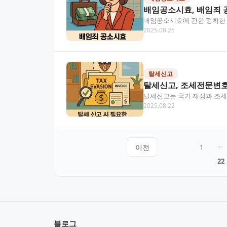
배임공소시효, 배임죄 
배임공소시효에 관한 정확한 
2025.08.25
을 금융전문변호사의 시각에서
탈세신고
탈세신고, 조세전문변호
탈세신고는 국가 재정과 조세
2025.08.22
가 필요한지, 어떤 절차를 밟
이전
1
···
22
블로그