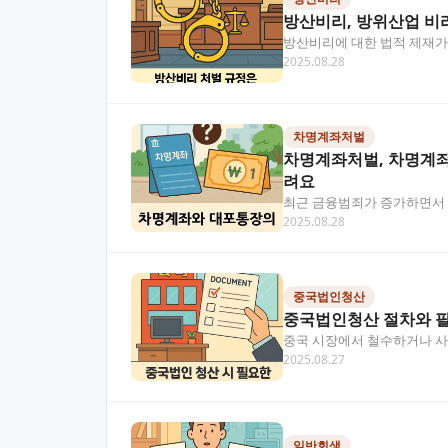
방산비리, 방위산업 비
방산비리에 대한 법적 제재가
2025.08.28
는 방산비리의 유형과 처벌 
차명계좌처벌
차명계좌처벌, 차명계
려요
최근 금융범죄가 증가하면서 
2025.08.28
통장의 차이점을 정확히 구분하
중국법인청산
중국법인청산 절차와 필
중국 시장에서 철수하거나 사
2025.08.27
할 서류들에 대해 알아봅니다
일반회생