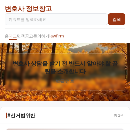
변호사 정보창고
검색
홈
태그
면책공고
문의하기
lawfirm
변호사 상담을 받기 전 반드시 알아야 할 꿀
팁을 소개합니다
법률 정보
#선거법위반
총
2
편