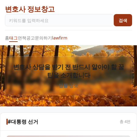
변호사 정보창고
검색
홈
태그
면책공고
문의하기
lawfirm
변호사 상담을 받기 전 반드시 알아야 할 꿀
팁을 소개합니다
법률 정보
#대통령 선거
총
4
편