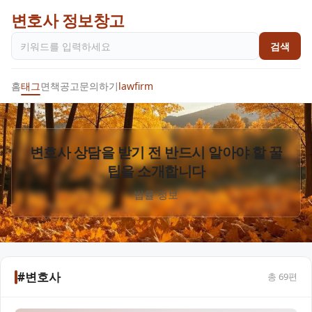
변호사 정보창고
검색
홈
태그
면책공고
문의하기
lawfirm
변호사 상담을 받기 전 반드시 알아야 할 꿀
팁을 소개합니다
법률 정보
#변호사
총
69
편