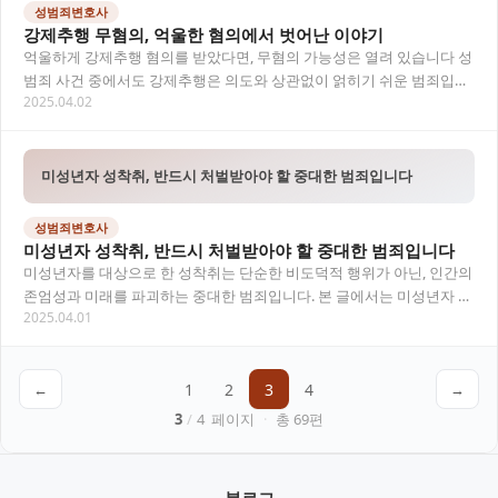
성범죄변호사
강제추행 무혐의, 억울한 혐의에서 벗어난 이야기
억울하게 강제추행 혐의를 받았다면, 무혐의 가능성은 열려 있습니다 성
범죄 사건 중에서도 강제추행은 의도와 상관없이 얽히기 쉬운 범죄입니
2025.04.02
다. 그러나 모든 고소가 유죄로 이어지는 것은…
미성년자 성착취, 반드시 처벌받아야 할 중대한 범죄입니다
성범죄변호사
미성년자 성착취, 반드시 처벌받아야 할 중대한 범죄입니다
미성년자를 대상으로 한 성착취는 단순한 비도덕적 행위가 아닌, 인간의
존엄성과 미래를 파괴하는 중대한 범죄입니다. 본 글에서는 미성년자 성
2025.04.01
착취의 개념부터 처벌 기준, 관련 판례,…
←
1
2
3
4
→
3
/
4
페이지
·
총
69
편