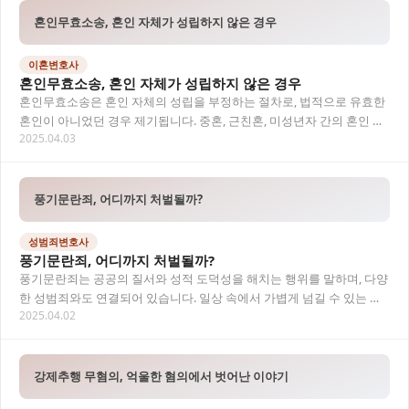
혼인무효소송, 혼인 자체가 성립하지 않은 경우
이혼변호사
혼인무효소송, 혼인 자체가 성립하지 않은 경우
혼인무효소송은 혼인 자체의 성립을 부정하는 절차로, 법적으로 유효한
혼인이 아니었던 경우 제기됩니다. 중혼, 근친혼, 미성년자 간의 혼인 등
2025.04.03
민법상 혼인의 요건을 위반한 경우가 대…
풍기문란죄, 어디까지 처벌될까?
성범죄변호사
풍기문란죄, 어디까지 처벌될까?
풍기문란죄는 공공의 질서와 성적 도덕성을 해치는 행위를 말하며, 다양
한 성범죄와도 연결되어 있습니다. 일상 속에서 가볍게 넘길 수 있는 행
2025.04.02
동이라도 법적으로는 풍기문란죄로 문제될 수…
강제추행 무혐의, 억울한 혐의에서 벗어난 이야기